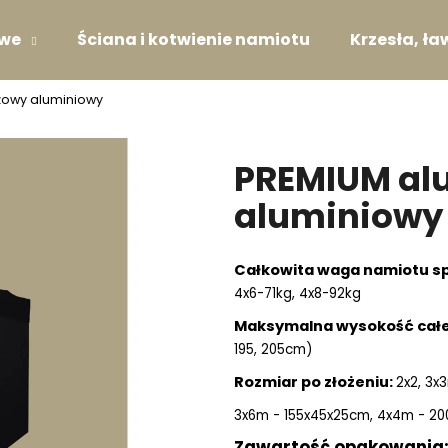
owe
Ściana i kotwienie namiotu
Krzesła, ław
żowy aluminiowy
PREMIUM al
aluminiowy
Całkowita waga namiotu s
4x6-71kg, 4x8-92kg
Maksymalna wysokość cał
195, 205cm)
Rozmiar po złożeniu:
2x2, 3x
3x6m - 155x45x25cm,
4x4m -
20
Zawartość opakowania