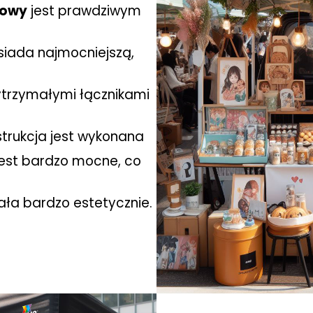
iowy
jest prawdziwym
iada najmocniejszą,
ytrzymałymi łącznikami
strukcja jest wykonana
jest bardzo mocne, co
ała bardzo estetycznie.