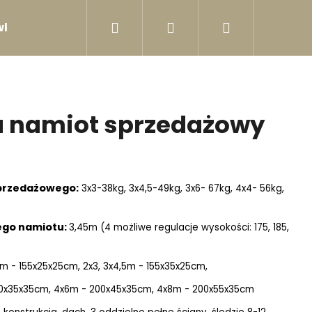
Szukaj
Zaloguj
Koszyk
ki, stoły
Warunki ochrony danych osobowych
się
u namiot sprzedażowy
przedażowego:
3x3-38kg, 3x4,5-49kg, 3x6- 67kg, 4x4- 56kg,
ego namiotu:
3,45m (4 możliwe regulacje wysokości: 175, 185,
3m - 155x25x25cm, 2x3, 3x4,5m - 155x35x25cm,
0x35x35cm, 4x6m - 200x45x35cm, 4x8m - 200x55x35cm
: