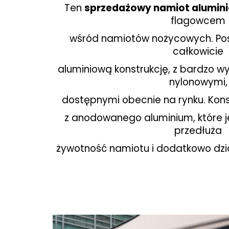
Ten
sprzedażowy namiot alumin
flagowcem
wśród
namiotów nożycowych. Pos
całkowicie
aluminiową
konstrukcję, z bardzo w
nylonowymi,
dostępnymi
obecnie na rynku. Kon
z anodowanego aluminium,
które 
przedłuża
żywotność namiotu i dodatkowo
dzi