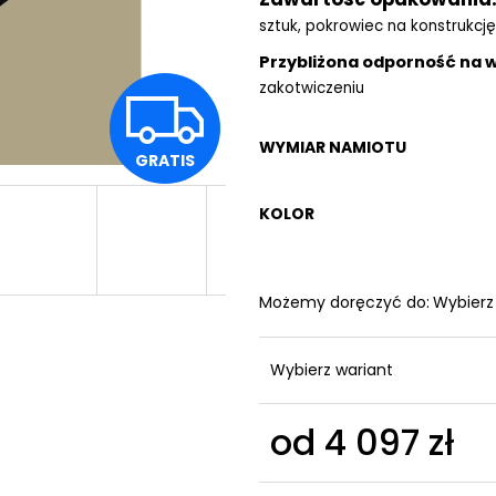
sztuk, pokrowiec na konstrukcję
Przybliżona odporność na 
zakotwiczeniu
G
WYMIAR NAMIOTU
GRATIS
R
KOLOR
A
Możemy doręczyć do:
Wybierz
T
Wybierz wariant
I
od
4 097 zł
Cena
jednostkowa: