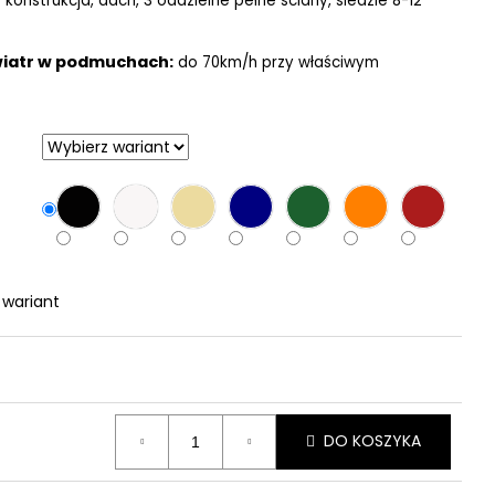
konstrukcja, dach, 3 oddzielne pełne ściany, śledzie 8-12
wiatr w podmuchach:
do 70km/h przy właściwym
 wariant
DO KOSZYKA