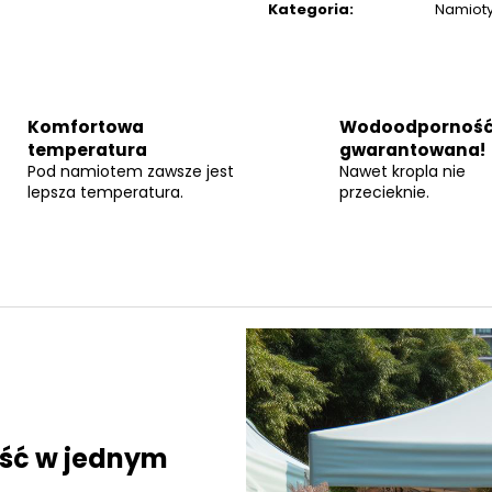
S
Kategoria
:
Namiot
Komfortowa
Wodoodporność
temperatura
gwarantowana!
Pod namiotem zawsze jest
Nawet kropla nie
lepsza temperatura.
przecieknie.
ość w jednym