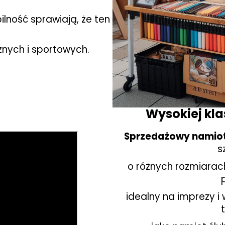
e
lność sprawiają, że ten
nych i sportowych.
Wysokiej kl
Sprzedażowy namiot
s
o różnych rozmiarach
idealny na imprezy i