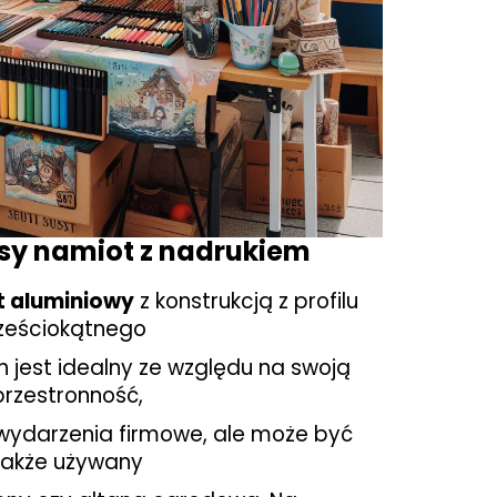
asy namiot z nadrukiem
 aluminiowy
z konstrukcją z profilu
ześciokątnego
 jest idealny ze względu na swoją
przestronność,
 wydarzenia firmowe, ale może być
także
używany