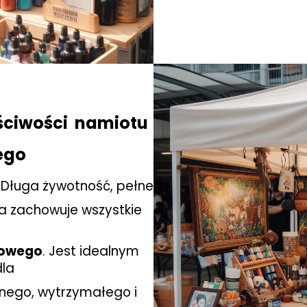
aściwości namiotu
ego
 Długa żywotność, pełne
ja zachowuje wszystkie
żowego
. Jest idealnym
dla
nego, wytrzymałego i