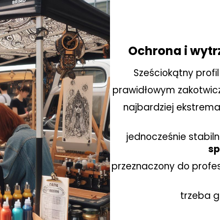
Ochrona i wytr
Sześciokątny profi
prawidłowym zakotwicz
najbardziej
ekstrema
jednocześnie
stabil
sp
przeznaczony do profe
trzeba g